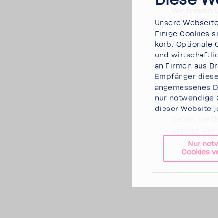
Diese W
Wir freuen 
sche auf wie
Unsere Webseite 
Einige Cookies si
schen für T
korb. Optio­nale 
recy­celt w
und wirt­schaft­
an Firmen aus Dri
Empfänger dieser
ange­mes­senes Da
Die zukünf­t
nur notwen­dige
Ausfüh­rung
dieser Website j
geben, die d
wendet werd
Nur not
Cookies 