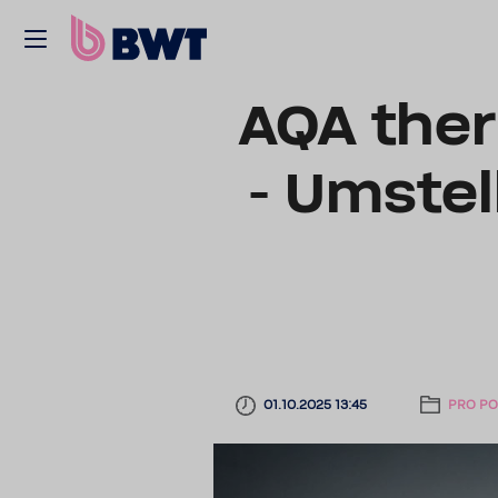
AQA the
- Umstel
01.10.2025 13:45
PRO PO