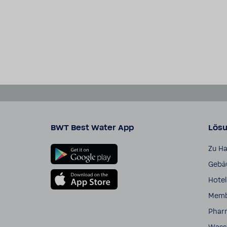
BWT Best Water App
Lös
Zu H
Gebäu
Hotel
Membr
Phar