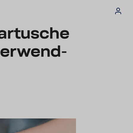
rtu­sche
ver­wend­