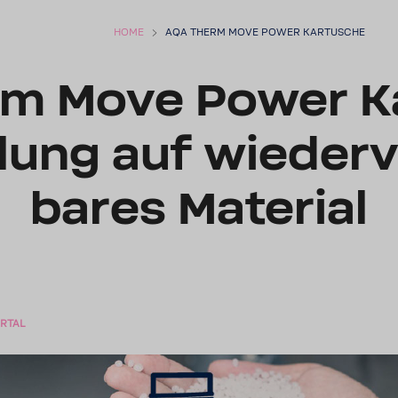
HOME
AQA THERM MOVE POWER KARTU­SCHE
rm Move Power Ka
­lung auf wieder­
bares Mate­rial
RTAL