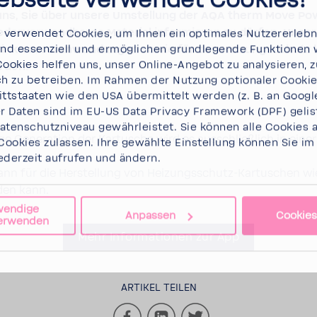
ebseite verwendet Cookies!
uns, Sie über unsere Umstel­lung der AQA therm Move Po
der­ver­wend­bares Mate­rial infor­mieren zu dürfen. Unser
verwendet Cookies, um Ihnen ein opti­males Nutzer­er­lebn
nd essen­ziell und ermög­li­chen grund­le­gende Funk­tione
rink­was­ser­an­wen­dungen sowie für den Heizungs­schutz
Cookies helfen uns, unser Online-​Angebot zu analy­sieren, 
erden.
lich zu betreiben. Im Rahmen der Nutzung optio­naler Cook
tt­staaten wie den USA über­mit­telt werden (z. B. an Google
.
 Daten sind im EU-US Data Privacy Frame­work (DPF) gelist
ten­schutz­ni­veau gewähr­leistet. Sie können
alle Cookies a
ige Genera­tion der Kartu­sche wird es ausschließ­lich in ein
 Cookies
zulassen. Ihre gewählte Einstel­lung können Sie im
eder­zeit aufrufen und ändern.
ann für die Herstel­lung von Heizungsschutz-​Kartuschen wie
en kann.
wendige
Anpassen
Cookies
verwenden
Mehr Infor­ma­tionen zur App
ARTIKEL TEILEN