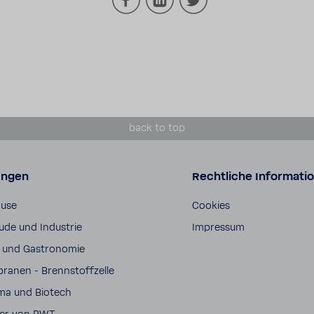
back to top
ungen
Rechtliche Informati
ause
Cookies
de und Indus­trie
Impressum
 und Gastro­nomie
anen - Brenn­stoff­zelle
ma und Biotech