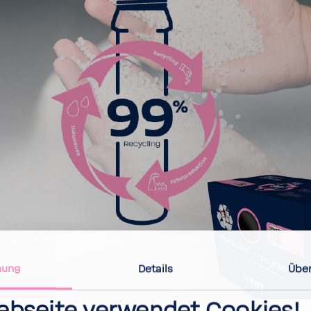
mung
Details
Über